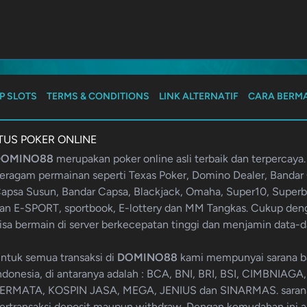
P SLOTS
TERMS & CONDITIONS
LINK ALTERNATIF
CARA BERM
TUS POKER ONLINE
DOMINO88
merupakan poker online asli terbaik dan terpercaya.
eragam permainan seperti Texas Poker, Domino Dealer, Bandar
apsa Susun, Bandar Capsa, Blackjack, Omaha, Super10, Superbul
an E-SPORT, sportbook, E-lottery dan MM Tangkas. Cukup den
isa bermain di server berkecepatan tinggi dan menjamin data
ntuk semua transaksi di
DOMINO88
kami mempunyai sarana ba
ndonesia, di antaranya adalah : BCA, BNI, BRI, BSI, CIMBNI
ERMATA, KOSPIN JASA, MEGA, JENIUS dan SINARMAS. sarana
ertransaksi deposit maupun withdraw. Dengan kemudahan ini