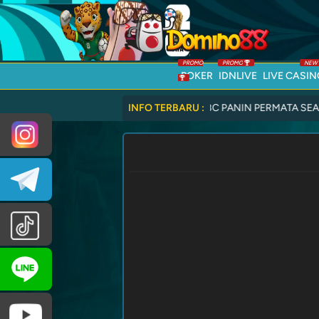
PROMO
PROMO
NEW
POKER
IDNLIVE
LIVE CASI
ET JAGO JENIUS MANDIRI MAYBANK MEGA OCBC PANIN PERMATA SEAB
INFO TERBARU :