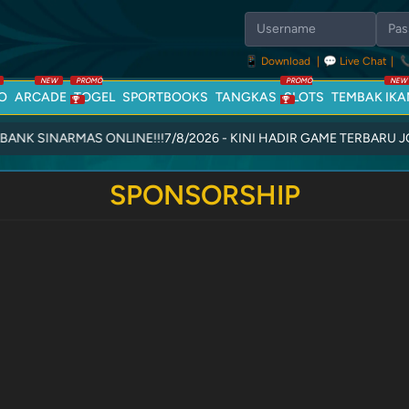
📱 Download
|
💬 Live Chat
|

NEW
PROMO
PROMO
NEW
NO
ARCADE
TOGEL
SPORTBOOKS
TANGKAS
SLOTS
TEMBAK IKA
ANK SINARMAS ONLINE!!!
7/8/2026 - KINI HADIR GAME TERBARU JOK
SPONSORSHIP