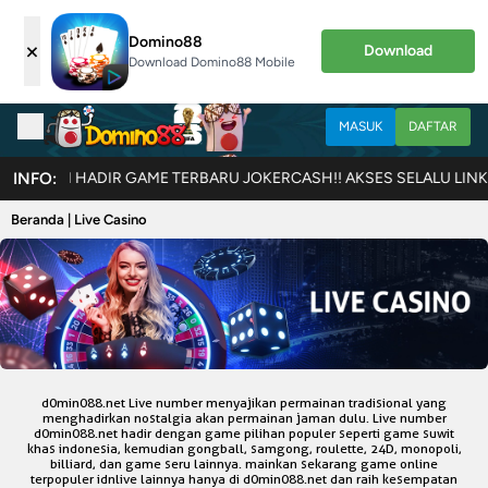
Domino88
×
Download
Download Domino88 Mobile
MASUK
DAFTAR
26 - KINI HADIR GAME TERBARU JOKERCASH!! AKSES SELALU LINK 
INFO:
Beranda | Live Casino
d0min088.net Live number menyajikan permainan tradisional yang
menghadirkan nostalgia akan permainan jaman dulu. Live number
d0min088.net hadir dengan game pilihan populer seperti game suwit
khas indonesia, kemudian gongball, samgong, roulette, 24D, monopoli,
billiard, dan game seru lainnya. mainkan sekarang game online
terpopuler idnlive lainnya hanya di d0min088.net dan raih kesempatan